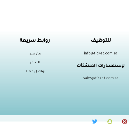
للتوظيف
روابط سريعة
info@ticket.com.sa
من نحن
التذاكر
لإستفسارات
المنشئآت
تواصل معنا
sales@ticket.com.sa
T
S
I
w
n
n