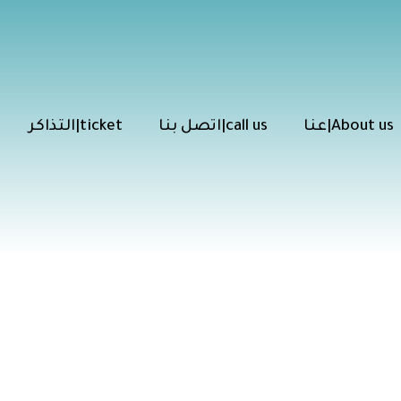
عنا|About us
اتصل بنا|call us
التذاكر|ticket